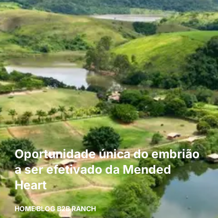
Oportunidade única do embrião
a ser efetivado da Mended
Heart
HOME
BLOG B2B RANCH