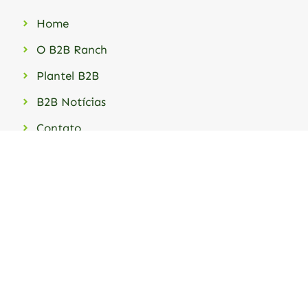
Home
O B2B Ranch
Plantel B2B
B2B Notícias
Contato
Telefones
+55 (24) 99944-2266
Newsletter
Receba as novidades do B2B Ranch