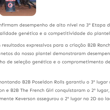
onfirmam desempenho de alto nível na 3ª Etapa 
lidade genética e a competitividade do plantel
resultados expressivos para a criação B2B Ranc
 e netos do nosso plantel demonstraram desempe
alho de seleção genética e o comprometimento d
ntando B2B Poseidon Rolls garantiu o 3º lugar
 e B2B The French Girl conquistaram o 2º lugar,
amente Keverson assegurou o 2º lugar na 2D ao l