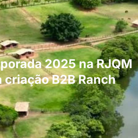
mporada 2025 na RJQM
a criação B2B Ranch