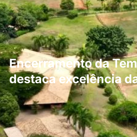
Encerramento da Te
destaca excelência d