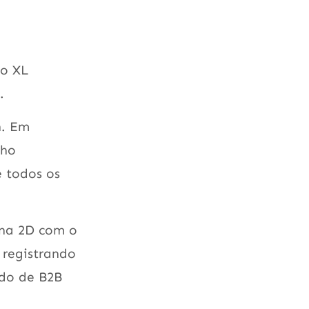
do XL
.
h. Em
nho
e todos os
 na 2D com o
 registrando
ado de B2B