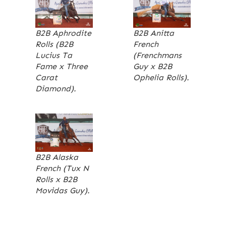
B2B Aphrodite
B2B Anitta
Rolls (B2B
French
Lucius Ta
(Frenchmans
Fame x Three
Guy x B2B
Carat
Ophelia Rolls).
Diamond).
B2B Alaska
French (Tux N
Rolls x B2B
Movidas Guy).