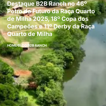
Destaque B2B Ranch no 46º
Potro do Futuro da Raça Quarto
de Milha 2025, 18º Copa dos
Campeões e 11º Derby da Raça
Quarto de Milha
HOME
BLOG B2B RANCH